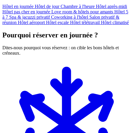
Hôtel en journée
Hôtel de jour
Chambre à l'heure
Hôtel après-midi
Hôtel pas cher en journée
Love room & hôtels pour amants
Hôtel 5
à 7
Spa & jacuzzi privatif
Coworking à l'hôtel
Salon privatif &
réunion
Hôtel aéroport
Hôtel escale
Hôtel télétravail
Hôtel climatisé
Pourquoi réserver en journée ?
Dites-nous pourquoi vous réservez : on cible les bons hôtels et
créneaux.